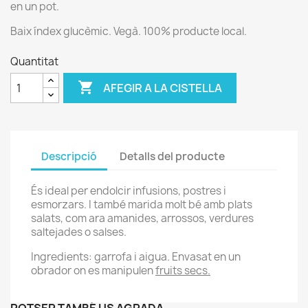
en un pot.
Baix índex glucèmic. Vegà. 100% producte local.
Quantitat

AFEGIR A LA CISTELLA
Descripció
Detalls del producte
És ideal per endolcir infusions, postres i
esmorzars. I també marida molt bé amb plats
salats, com ara amanides, arrossos, verdures
saltejades o salses.
Ingredients: garrofa i aigua. Envasat en un
obrador on es manipulen
fruits secs.