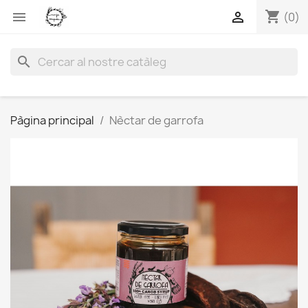
shopping_cart


(0)
search
Pàgina principal
Nèctar de garrofa