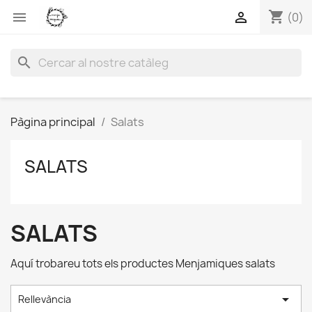
shopping_cart


(0)
search
Pàgina principal
Salats
SALATS
SALATS
Aquí trobareu tots els productes Menjamiques salats

Rellevància