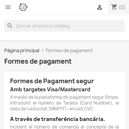
shopping_cart


(0)
search
Pàgina principal
Formes de pagament
Formes de pagament
Formes de Pagament segur
Amb targetes Visa/Mastercard
A través de la plataforma de pagament segur Stripe,
introduïnt el número de Tarjeta (Card Number), la
data de caducitat (MM/YY) i el codi CVC.
A través de transferència bancària.
Incloent el número de comanda al concepte de la