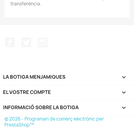
transferència.
Facebook
Twitter
Instagram
LA BOTIGA MENJAMIQUES

EL VOSTRE COMPTE

INFORMACIÓ SOBRE LA BOTIGA
keyboard_arrow_down
© 2026 - Programari de comerç electrònic per
PrestaShop™